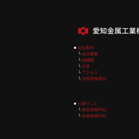
■
会社案内
└
会社概要
└
組織図
└
沿革
└
アクセス
└
決算情報開示
■
お困りごと
└
製品情報FAQ
└
技術情報FAQ