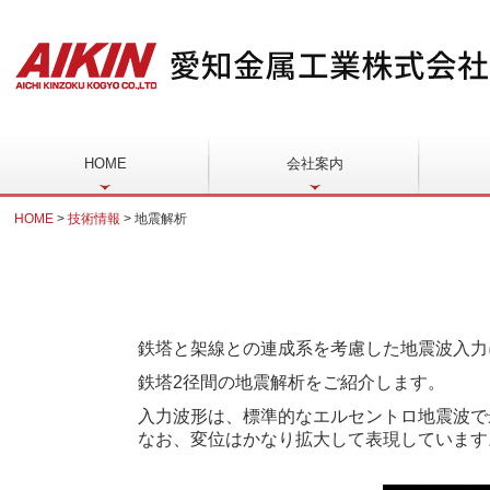
HOME
会社案内
会社概要
組織図
沿革
アクセス
決算情報開示
送電用
通信用
鉄塔用
変圧器
配電用
環境製
鉄構・
HOME
技術情報
地震解析
鉄塔と架線との連成系を考慮した地震波入力
鉄塔2径間の地震解析をご紹介します。
入力波形は、標準的なエルセントロ地震波で最
なお、変位はかなり拡大して表現しています