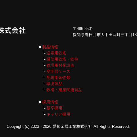
〒486-8501
愛知県春日井市大手田酉町三丁目13-
■
製品情報
└
送電用鉄塔
└
通信用鉄塔・鉄柱
└
鉄塔用付帯設備
└
変圧器ケース
└
配電用金物類
└
環境製品
└
鉄構・建築関連製品
■
採用情報
└
新卒採用
└
キャリア採用
Copyright (c) 2023 - 2026 愛知金属工業株式会社 All Rights Reserved.