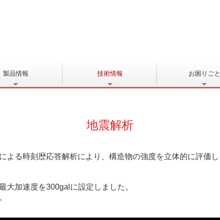
製品情報
技術情報
お困りご
鉄塔
鉄塔・鉄柱
付帯設備
ケース
金物類
品
建築関連製品
地震解析
による時刻歴応答解析により、構造物の強度を立体的に評価し
大加速度を300galに設定しました。
。