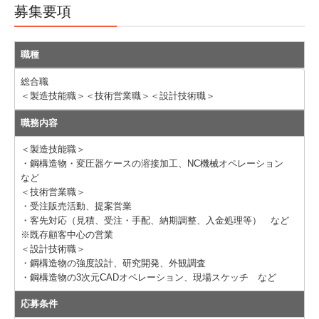
募集要項
通信用鉄塔・鉄柱
職種
鉄塔用付帯設備
総合職
変圧器ケース
＜製造技能職＞＜技術営業職＞＜設計技術職＞
配電用金物類
職務内容
＜製造技能職＞
環境製品
・鋼構造物・変圧器ケースの溶接加工、NC機械オペレーション
など
鉄構・建築関連製品
＜技術営業職＞
・受注販売活動、提案営業
技術情報
・客先対応（見積、受注・手配、納期調整、入金処理等） など
※既存顧客中心の営業
＜設計技術職＞
お困りごと
・鋼構造物の強度設計、研究開発、外観調査
・鋼構造物の3次元CADオペレーション、現場スケッチ など
採用情報
応募条件
お問い合わせ