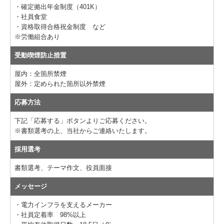
・確定拠出年金制度（401K）
・社員食堂
・資格取得合格祝金制度 など
※労働組合あり
受動喫煙防止措置
屋内：全箇所禁煙
屋外：定められた箇所以外禁煙
応募方法
下記「応募する」ボタンよりご応募ください。
※書類選考の上、当社からご連絡いたします。
採用選考
書類選考、テーマ作文、役員面接
メッセージ
・電力インフラを支えるメーカー
・社員定着率 98%以上