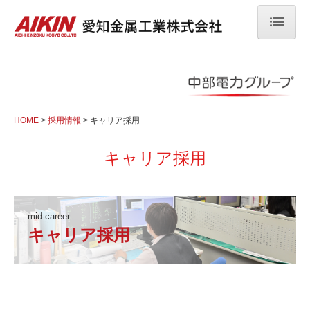
HOME
会社案内
会社概要
HOME
採用情報
キャリア採用
組織図
キャリア採用
沿革
アクセス
mid-career
キャリア採用
決算情報開示
製品情報
送電用鉄塔