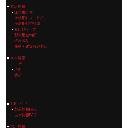
■
製品情報
└
送電用鉄塔
└
通信用鉄塔・鉄柱
└
鉄塔用付帯設備
└
変圧器ケース
└
配電用金物類
└
環境製品
└
鉄構・建築関連製品
■
技術情報
└
工法
└
診断
└
解析
■
お困りごと
└
製品情報FAQ
└
技術情報FAQ
■
採用情報